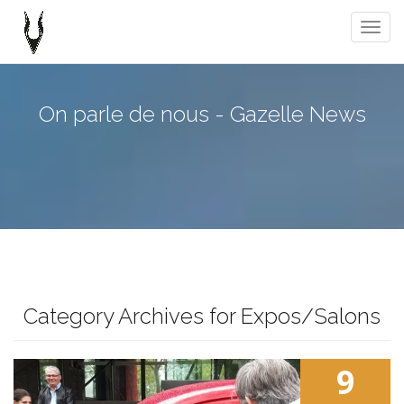
Togg
navig
On parle de nous - Gazelle News
Category Archives for Expos/Salons
9