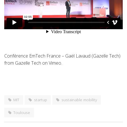
Conférence EmTech France – Gaël Lavaud (Gazelle Tech)
from
Gazelle Tech
on
Vimeo
.
MIT
startup
sustainable mobility
Toulouse